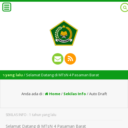
n yang lalu
/ Selamat Datang di MTsN 4 Pasaman Barat
Anda ada di :
Home
/
Sekilas Info
/
Auto Draft
SEKILAS INFO : 1 tahun yang lalu
Selamat Datang di MTsN 4 Pasaman Barat